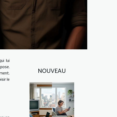
ui lui
mpose.
NOUVEAU
ement.
sir le