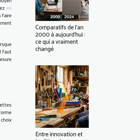
 moyen
evez
en
 faire
ement
Comparatifs de l’an
2000 à aujourd’hui :
ce qui a vraiment
orsque
changé
l faut
mesure
nettes
 forme
 choix
Entre innovation et