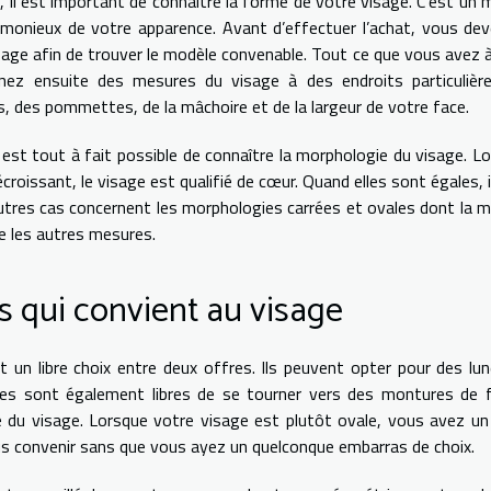
e, il est important de connaître la forme de votre visage. C’est un
harmonieux de votre apparence. Avant d’effectuer l’achat, vous d
isage afin de trouver le modèle convenable. Tout ce que vous avez à
enez ensuite des mesures du visage à des endroits particulièr
as, des pommettes, de la mâchoire et de la largeur de votre face.
est tout à fait possible de connaître la morphologie du visage. L
roissant, le visage est qualifié de cœur. Quand elles sont égales, i
tres cas concernent les morphologies carrées et ovales dont la 
e les autres mesures.
es qui convient au visage
un libre choix entre deux offres. Ils peuvent opter pour des lu
lles sont également libres de se tourner vers des montures de
 du visage. Lorsque votre visage est plutôt ovale, vous avez un
ous convenir sans que vous ayez un quelconque embarras de choix.