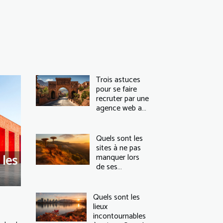
Trois astuces
pour se faire
recruter par une
agence web au
Maroc
Quels sont les
sites à ne pas
 les
manquer lors
de ses
vacances à
Madagascar ?
Quels sont les
lieux
incontournables