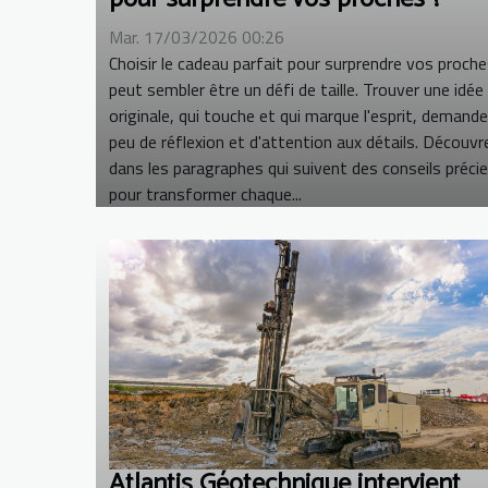
Mar. 17/03/2026 00:26
Choisir le cadeau parfait pour surprendre vos proch
peut sembler être un défi de taille. Trouver une idée
originale, qui touche et qui marque l'esprit, demand
peu de réflexion et d'attention aux détails. Découvr
dans les paragraphes qui suivent des conseils préci
pour transformer chaque...
Atlantis Géotechnique intervient