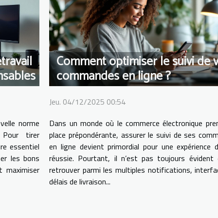
travail
Comment optimiser le suivi de 
ensables
commandes en ligne ?
Jeu. 04/12/2025 00:54
velle norme
Dans un monde où le commerce électronique pre
Pour tirer
place prépondérante, assurer le suivi de ses com
ure essentiel
en ligne devient primordial pour une expérience d
ser les bons
réussie. Pourtant, il n’est pas toujours évident 
t maximiser
retrouver parmi les multiples notifications, interf
délais de livraison...