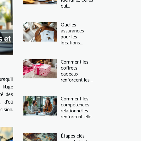
Identifiez celles
qui
correspondent
à vos besoins
Quelles
assurances
s et
pour les
locations
temporaires ?
Comment les
coffrets
cadeaux
rsqu'il
renforcent les
liens affectifs ?
litige
ité des
Comment les
, d'où
compétences
ision.
relationnelles
renforcent-elles
l'efficacité
managériale ?
Étapes clés