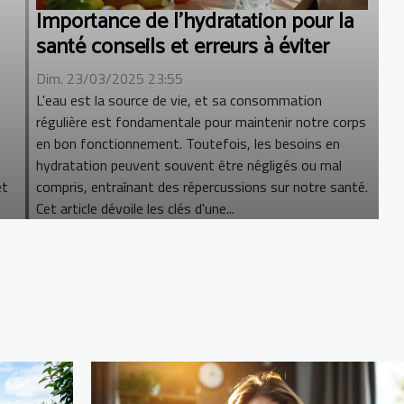
Importance de l'hydratation pour la
santé conseils et erreurs à éviter
Dim. 23/03/2025 23:55
L'eau est la source de vie, et sa consommation
régulière est fondamentale pour maintenir notre corps
en bon fonctionnement. Toutefois, les besoins en
hydratation peuvent souvent être négligés ou mal
et
compris, entraînant des répercussions sur notre santé.
Cet article dévoile les clés d'une...