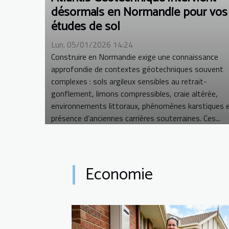
désormais en Normandie pour vos
études de sol
Lun. 05/01/2026 14:24
Construire en Normandie exige une connaissance
approfondie de contextes géotechniques souvent
complexes : sols argileux sensibles au retrait-
gonflement, limons compressibles, craie altérée,
environnements littoraux, phénomènes karstiques 
présence d’anciennes carrières souterraines. Ces...
Economie