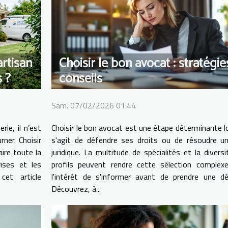
rtisan
Choisir le bon avocat : stratégie
 ?
conseils
Sam. 07/02/2026 01:44
rie, il n’est
Choisir le bon avocat est une étape déterminante lo
rner. Choisir
s'agit de défendre ses droits ou de résoudre un 
ire toute la
juridique. La multitude de spécialités et la divers
rises et les
profils peuvent rendre cette sélection complexe
cet article
l'intérêt de s'informer avant de prendre une déc
Découvrez, à...