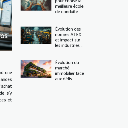
pour choisir la
meilleure école
de conduite
Évolution des
vos
normes ATEX
et impact sur
les industries à
risque
Évolution du
marché
nd une
immobilier face
aux défis
mandes
climatiques
’achat
de s’y
aces et